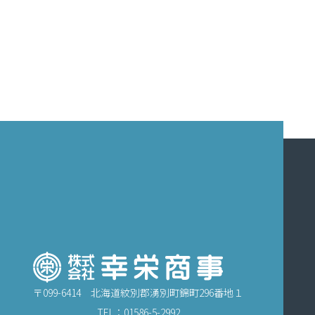
〒099-6414 北海道紋別郡湧別町錦町296番地１
TEL：
01586-5-2992